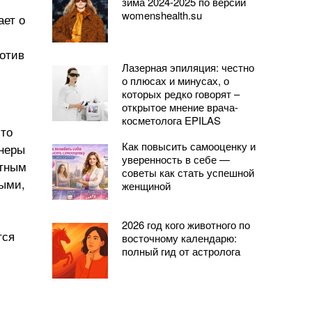
зима 2024-2025 по версии
womenshealth.su
ает о
ротив
Лазерная эпиляция: честно
о плюсах и минусах, о
которых редко говорят –
открытое мнение врача-
косметолога EPILAS
что
Как повысить самооценку и
тнеры
уверенность в себе —
ытным
советы как стать успешной
ными,
женщиной
2026 год кого животного по
тся
восточному календарю:
полный гид от астролога