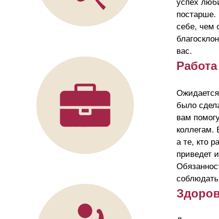
успех люб
постарше. 
себе, чем 
благосклон
вас.
Работа
Ожидается 
было сдела
вам помогу
коллегам. 
а те, кто 
приведет 
Обязанност
соблюдать
Здоро