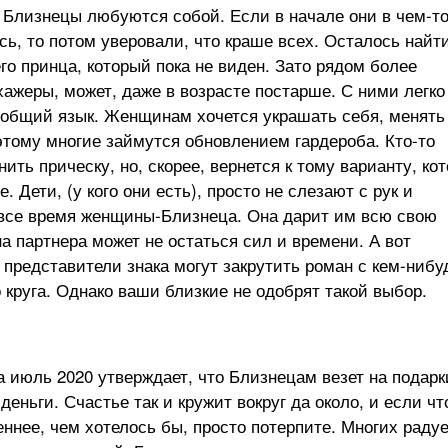
 Близнецы любуются собой. Если в начале они в чем-то
ь, то потом уверовали, что краше всех. Осталось найт
о принца, который пока не виден. Зато рядом более
ажеры, может, даже в возрасте постарше. С ними легко
 общий язык. Женщинам хочется украшать себя, менять
тому многие займутся обновлением гардероба. Кто-то
ить прическу, но, скорее, вернется к тому варианту, ко
. Дети, (у кого они есть), просто не слезают с рук и
все время женщины-Близнеца. Она дарит им всю свою
а партнера может не остаться сил и времени. А вот
представители знака могут закрутить роман с кем-нибу
 круга. Однако ваши близкие не одобрят такой выбор.
а июль 2020 утверждает, что Близнецам везет на подарк
деньги. Счастье так и кружит вокруг да около, и если чт
ннее, чем хотелось бы, просто потерпите. Многих радуе