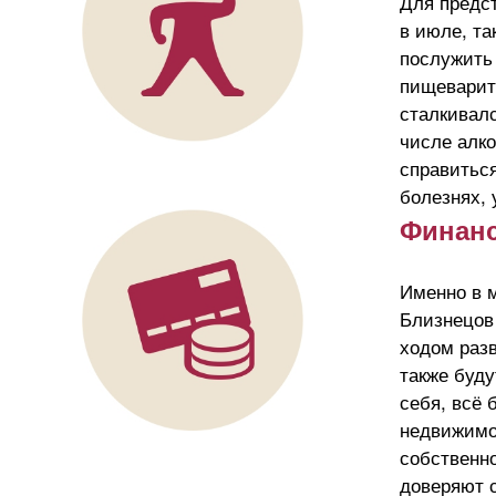
Для предст
в июле, та
послужить
пищеварите
сталкивал
числе алк
справитьс
болезнях, 
Финан
Именно в 
Близнецов 
ходом раз
также буду
себя, всё 
недвижимо
собственн
доверяют с