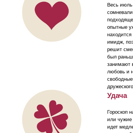
Весь июль
сомневалис
подходящег
опытные ух
находится
имидж, поэ
решит смен
был раньше
занимают 
любовь и н
свободные 
дружеского
Удача
Гороскоп н
или чужие 
идет медле