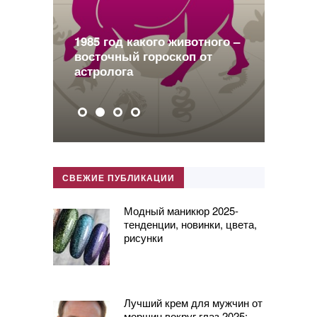
о
1985 год какого животного –
восточный гороскоп от
2
астролога
п
СВЕЖИЕ ПУБЛИКАЦИИ
Модный маникюр 2025-
тенденции, новинки, цвета,
рисунки
Лучший крем для мужчин от
морщин вокруг глаз 2025: