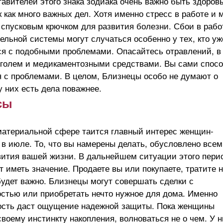
авителей этого знака зодиака очень важно быть здоро
к как много важных дел. Хотя именно стресс в работе и 
 спусковым крючком для развития болезни. Сбои в рабо
льной системы могут случаться особенно у тех, кто уж
ся с подобными проблемами. Опасайтесь отравлений, в
оголем и медикаментозными средствами. Вы сами спос
я с проблемами. В целом, Близнецы особо не думают о
у них есть дела поважнее.
сы
материальной сфере таится главный интерес женщин-
в июле. То, что вы намерены делать, обусловлено всем
вития вашей жизни. В дальнейшем ситуации этого пери
т иметь значение. Продаете вы или покупаете, тратите 
будет важно. Близнецы могут совершать сделки с
стью или приобретать нечто нужное для дома. Именно
ость даст ощущение надежной защиты. Пока женщины
воему инстинкту накопления, волноваться не о чем. У 