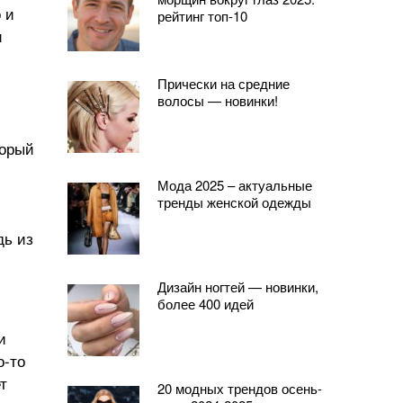
 и
рейтинг топ-10
и
Прически на средние
волосы — новинки!
торый
Мода 2025 – актуальные
тренды женской одежды
дь из
Дизайн ногтей — новинки,
более 400 идей
и
о-то
т
20 модных трендов осень-