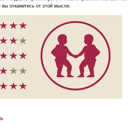
м вы откажетесь от этой мысли.
2026 год кого животного п
кого животного
восточному календарю:
от астролога
полный гид от астролога
ь