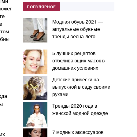
выми
ПОПУЛЯРНОЕ
может
те
Модная обувь 2021 —
е
актуальные обувные
 том
тренды весна-лето
обны
5 лучших рецептов
отбеливающих масок в
домашних условиях
Детские прически на
выпускной в саду своими
руками
ода
на
Тренды 2020 года в
женской модной одежде
7 модных аксессуаров
них