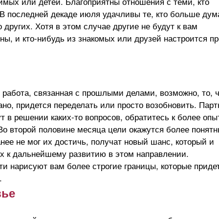
имых или детей. Благоприятны отношения с теми, кто
В последней декаде июля удачливы те, кто больше дум
о других. Хотя в этом случае другие не будут к вам
ны, и кто-нибудь из знакомых или друзей настроится п
работа, связанная с прошлыми делами, возможно, то, 
но, придется переделать или просто возобновить. Пар
т в решении каких-то вопросов, обратитесь к более оп
Во второй половине месяца цели окажутся более понят
ранее не мог их достичь, получат новый шанс, который и
их к дальнейшему развитию в этом направлении.
и нарисуют вам более строгие границы, которые приде
.
вье