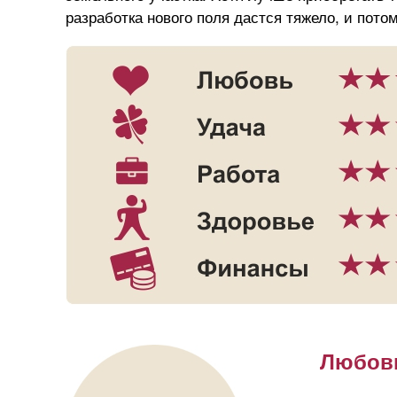
разработка нового поля дастся тяжело, и пото
2017 год какого животного
2018 год ка
по китайскому гороскопу?
— гороскоп 
Любов