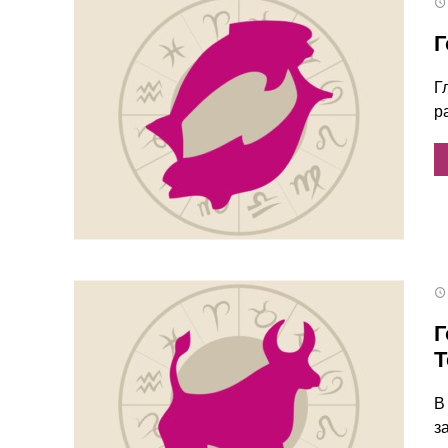
Г
Г
р
Г
Т
В
з