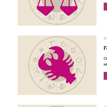
Г
О
и