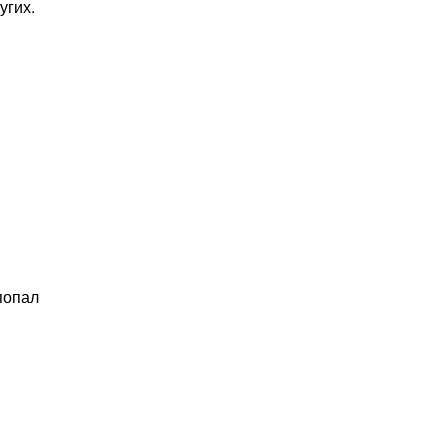
угих.
попал