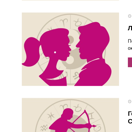
Л
П
о
Г
С