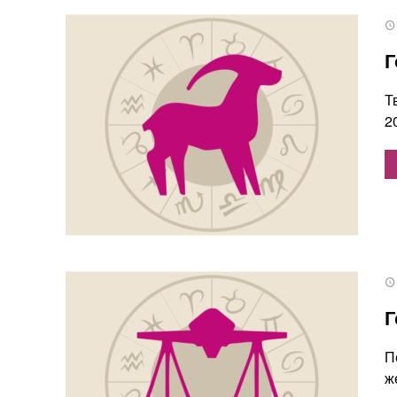
Г
Т
2
Г
П
ж