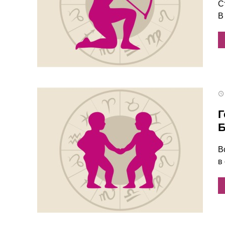
С
В
Г
Б
В
в