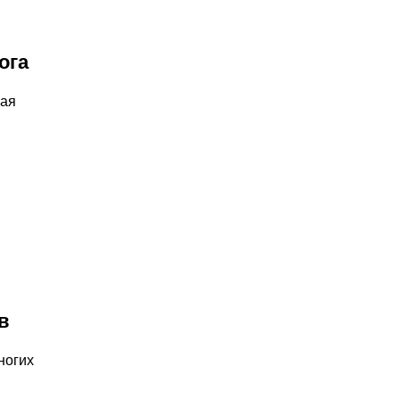
ога
мая
в
ногих