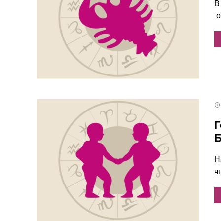
В
о
Г
Б
Н
ч