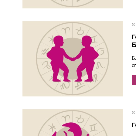
Г
Б
Б
с
Г