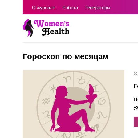
О журнале
Работа
Генераторы
Гороскоп по месяцам
Г
П
у