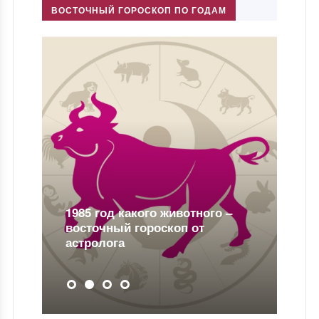
ВОСТОЧНЫЙ ГОРОСКОП ПО ГОДАМ
 какого животного –
ый гороскоп от
2017 год какого жи
га
китайскому гороск