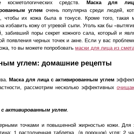
ве косметологических средств.
Маска для ли
очень популярна среди людей, ко
ированным углем
, чтобы их кожа была в тонусе. Кроме того, такая 
а избавить кожу от угревой сыпи. Уголь как бы «вытяги
, забивший поры секрет кожного сала, который и явл
ой появления черных точек и акне. Если у вас проблем
кожа, то вы можете попробовать
маски для лица из смет
нным углем: домашние рецепты
тва.
эффект
Маска для лица с активированным углем
частности, рассмотрим несколько эффективных
очища
 с активированным углем
.
черными точками и повышенной жирностью кожи. Для 
тина; 1 растолченная таблетка (в порошок) угля; 2 ч