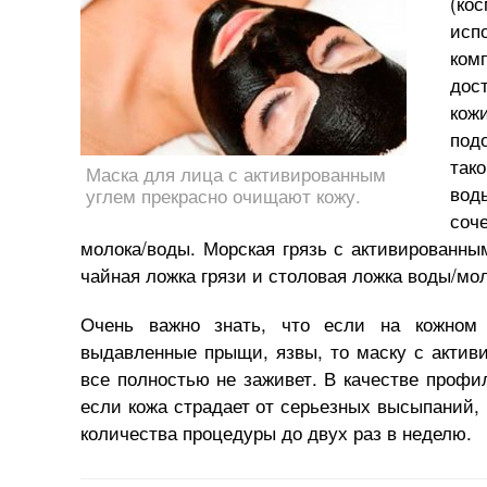
(ко
исп
ком
дос
кож
под
тако
Маска для лица с активированным
вод
углем прекрасно очищают кожу.
соч
молока/воды. Морская грязь с активированны
чайная ложка грязи и столовая ложка воды/мол
Очень важно знать, что если на кожном 
выдавленные прыщи, язвы, то маску с актив
все полностью не заживет. В качестве профи
если кожа страдает от серьезных высыпаний,
количества процедуры до двух раз в неделю.