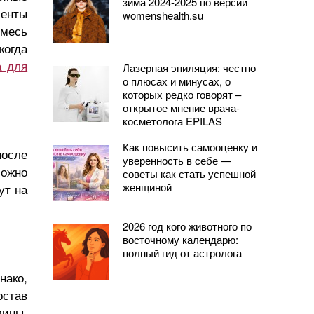
зима 2024-2025 по версии
иенты
womenshealth.su
смесь
когда
а для
Лазерная эпиляция: честно
о плюсах и минусах, о
которых редко говорят –
открытое мнение врача-
косметолога EPILAS
Как повысить самооценку и
после
уверенность в себе —
можно
советы как стать успешной
женщиной
ут на
2026 год кого животного по
восточному календарю:
полный гид от астролога
нако,
остав
лины.