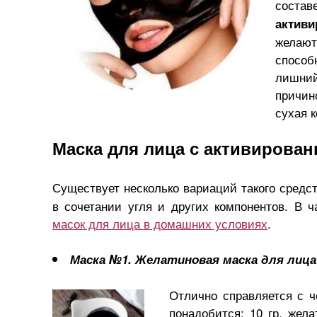
соста
актив
желают
способн
лишний
причин
сухая 
Маска для лица с активирова
Существует несколько вариаций такого средс
в сочетании угля и других компонентов. В 
масок для лица в домашних условиях
.
Маска №1.
Желатиновая маска для лица
Отлично справляется с 
понадобится: 10 гр. жела