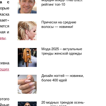
ца с
рейтинг топ-10
торые
маска
вает»
Прически на средние
яется
волосы — новинки!
ная и
аны
.
Мода 2025 – актуальные
тренды женской одежды
ивна
ющих
Дизайн ногтей — новинки,
более 400 идей
этого
20 модных трендов осень-
айные