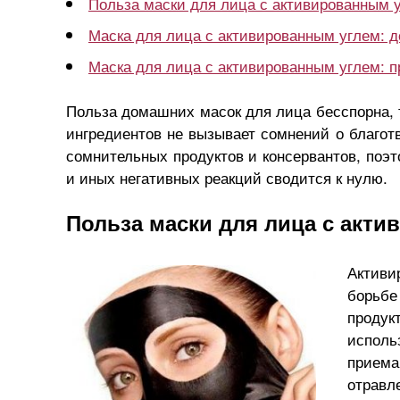
Польза маски для лица с активированным 
Маска для лица с активированным углем: 
Маска для лица с активированным углем: п
2017 год какого животного
2018 год ка
по китайскому гороскопу?
— гороскоп 
Польза домашних масок для лица бесспорна, 
ингредиентов не вызывает сомнений о благотв
сомнительных продуктов и консервантов, поэ
и иных негативных реакций сводится к нулю.
Польза маски для лица с акт
Активи
борьбе
проду
исполь
приема
отравл