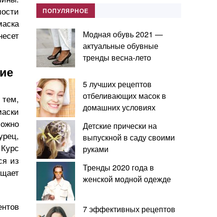
мости
ПОПУЛЯРНОЕ
маска
Модная обувь 2021 —
несет
актуальные обувные
тренды весна-лето
ние
5 лучших рецептов
отбеливающих масок в
 тем,
домашних условиях
маски
можно
Детские прически на
урец,
выпускной в саду своими
 Курс
руками
ся из
Тренды 2020 года в
ищает
женской модной одежде
нтов
7 эффективных рецептов