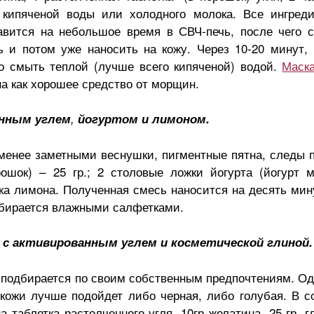
кипяченой воды или холодного молока. Все ингред
авится на небольшое время в СВЧ-печь, после чего 
ь и потом уже наносить на кожу. Через 10-20 минут, 
о смыть теплой (лучше всего кипяченой) водой.
Маск
а как хорошее средство от морщин.
анным углем
,
йогуртом и лимоном.
т менее заметными веснушки, пигментные пятна, следы 
рошок) – 25 гр.; 2 столовые ложки йогурта (йогурт 
ока лимона. Полученная смесь наносится на десять мин
убирается влажными салфетками.
 с активированным углем и косметической глиной.
 подбирается по своим собственным предпочтениям. Од
кожи лучше подойдет либо черная, либо голубая. В с
а таблетка растолченного угля, 10гр желатина, 25 гр. г