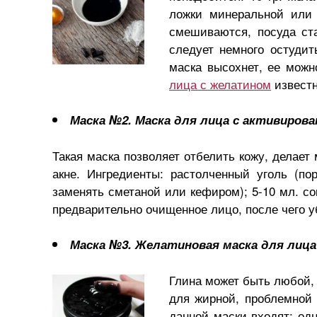
ложки минеральной или 
смешиваются, посуда ст
следует немного остудит
маска высохнет, ее можн
лица с желатином
известн
Маска №2.
Маска для лица с активиров
Такая маска позволяет отбелить кожу, делае
акне. Ингредиенты: растолченный уголь (по
заменять сметаной или кефиром); 5-10 мл. с
предварительно очищенное лицо, после чего 
Маска №3. Желатиновая маска для лица
Глина может быть любой,
для жирной, проблемной 
данной маски входят: одн