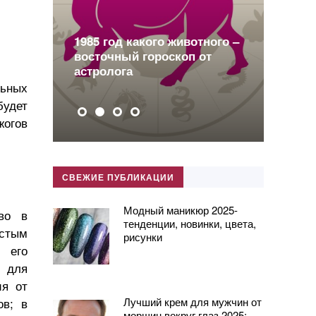
о
1985 год какого животного –
восточный гороскоп от
2
астролога
п
льных
будет
жогов
СВЕЖИЕ ПУБЛИКАЦИИ
Модный маникюр 2025-
тво в
тенденции, новинки, цвета,
истым
рисунки
 его
о для
ия от
ов; в
Лучший крем для мужчин от
морщин вокруг глаз 2025: