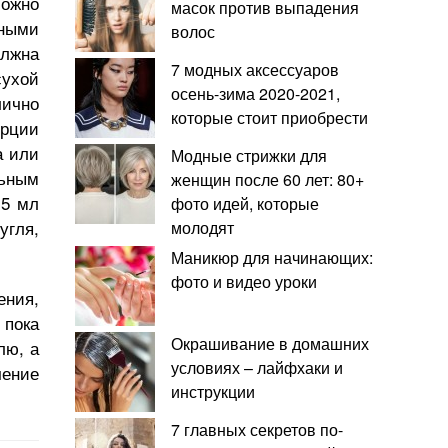
можно
масок против выпадения
ными
волос
олжна
7 модных аксессуаров
сухой
осень-зима 2020-2021,
лично
которые стоит приобрести
рции
а или
Модные стрижки для
льным
женщин после 60 лет: 80+
 5 мл
фото идей, которые
угля,
молодят
Маникюр для начинающих:
фото и видео уроки
ения,
 пока
Окрашивание в домашних
лю, а
условиях – лайфхаки и
чение
инструкции
7 главных секретов по-