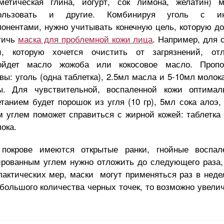
сметическая глина, йогурт, сок лимона, желатин) 
ользовать и другие. Комбинируя уголь с и
понентами, нужно учитывать конечную цель, которую д
тичь
маска для проблемной кожи лица
. Например, для 
и, которую хочется очистить от загрязнений, от
ойдет масло жожоба или кокосовое масло. Пропо
вы: уголь (одна таблетка), 2.5мл масла и 5-10мл молок
ы. Для чувствительной, воспаленной кожи оптима
етанием будет порошок из угля (10 гр), 5мл сока алоэ,
м углем поможет справиться с жирной кожей: таблетка 
ока.
покрове имеются открытые ранки, гнойные воспал
ированным углем нужно отложить до следующего раза,
лактических мер, маски могут применяться раз в неде
 большого количества черных точек, то возможно увели