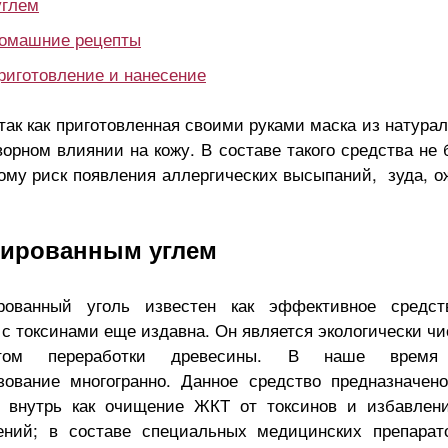
углем
домашние рецепты
2026 год кого животного п
риготовление и нанесение
кого животного
восточному календарю:
от астролога
полный гид от астролога
так как приготовленная своими руками маска из натура
орном влиянии на кожу. В составе такого средства не 
тому риск появления аллергических высыпаний, зуда, о
ивированным углем
рованный уголь известен как эффективное средс
 с токсинами еще издавна. Он является экологически ч
ктом переработки древесины. В наше время
зование многогранно. Данное средство предназначен
 внутрь как очищение ЖКТ от токсинов и избавлен
ений; в составе специальных медицинских препарат