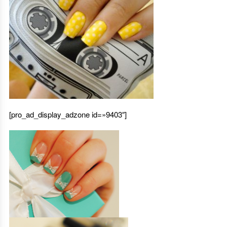
[pro_ad_display_adzone id=»9403″]