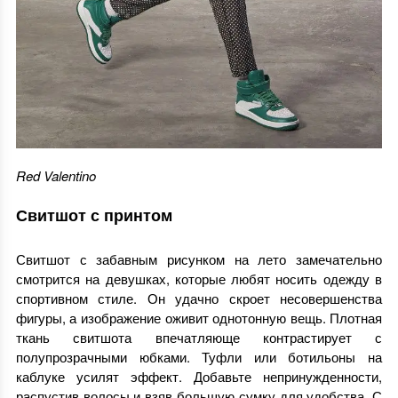
Red Valentino
Свитшот с принтом
Свитшот с забавным рисунком на лето замечательно
смотрится на девушках, которые любят носить одежду в
спортивном стиле. Он удачно скроет несовершенства
фигуры, а изображение оживит однотонную вещь. Плотная
ткань свитшота впечатляюще контрастирует с
полупрозрачными юбками. Туфли или ботильоны на
каблуке усилят эффект. Добавьте непринужденности,
распустив волосы и взяв большую сумку для удобства. С