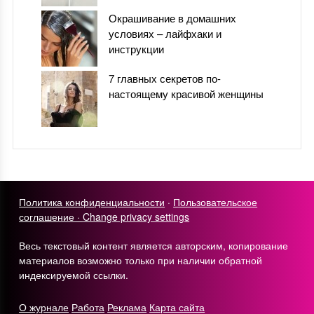
Окрашивание в домашних
условиях – лайфхаки и
инструкции
7 главных секретов по-
настоящему красивой женщины
Политика конфиденциальности
·
Пользовательское
соглашение ·
Change privacy settings
Весь текстовый контент является авторским, копирование
материалов возможно только при наличии обратной
индексируемой ссылки.
О журнале
Работа
Реклама
Карта сайта