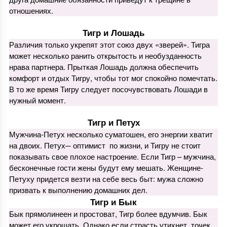
отношениях.
Тигр и Лошадь
Различия только укрепят этот союз двух «зверей». Тигра
может несколько ранить открытость и необузданность
нрава партнера. Прыткая Лошадь должна обеспечить
комфорт и отдых Тигру, чтобы тот мог спокойно помечтать.
В то же время Тигру следует посочувствовать Лошади в
нужный момент.
Тигр и Петух
Мужчина-Петух несколько суматошен, его энергии хватит
на двоих. Петух─ оптимист по жизни, и Тигру не стоит
показывать свое плохое настроение. Если Тигр – мужчина,
бесконечные гости жены будут ему мешать. Женщине-
Петуху придется везти на себе весь быт: мужа сложно
призвать к выполнению домашних дел.
Тигр и Бык
Бык прямолинеен и простоват, Тигр более вдумчив. Бык
может его укрощать. Однако если страсть утихнет, точек