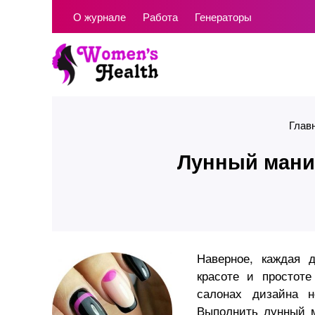
О журнале
Работа
Генераторы
Глав
Лунный маник
Наверное, каждая 
красоте и простоте
салонах дизайна 
Выполнить лунный м