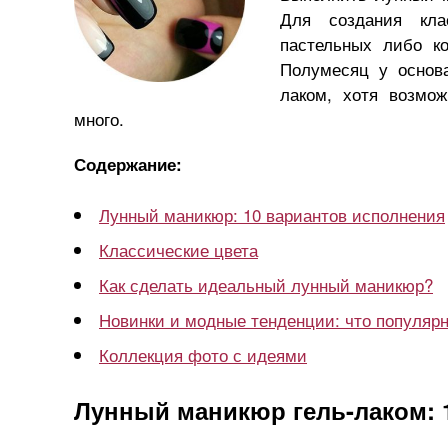
Для создания кла
пастельных либо к
Полумесяц у основ
2017 год какого животного
2018 год ка
лаком, хотя возмож
по китайскому гороскопу?
— гороскоп 
много.
Содержание:
Лунный маникюр: 10 вариантов исполнения
Классические цвета
Как сделать идеальный лунный маникюр?
Новинки и модные тенденции: что популярн
Коллекция фото с идеями
Лунный маникюр гель-лаком: 