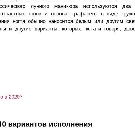
ссического лунного маникюра используются два 
онтрастных тонов и особые трафареты в виде кружо
2026 год кого животного п
ания ногтя обычно наносится белым или другим св
кого животного
восточному календарю:
ны и другие варианты, которых, кстати говоря, дов
от астролога
полный гид от астролога
о в 2020?
10 вариантов исполнения