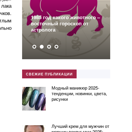
лака
чков.
о
1985 год какого животного –
етлым
восточный гороскоп от
2
ольно
астролога
п
СВЕЖИЕ ПУБЛИКАЦИИ
Модный маникюр 2025-
тенденции, новинки, цвета,
рисунки
Лучший крем для мужчин от
морщин вокруг глаз 2025: