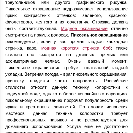
треугольников или другого графического рисунка.
Пиксельное окрашивание подразумевает использование
ярких контрастных оттенков: зеленого, красного,
фиолетового, желтого и их сочетания. Стрижка должна
быть соответствующая.
Модное окрашивание
отлично
смотрится на прямых волосах.
Пиксельное окрашивание
рекомендуется, если у вас прямая гладкая каскадная
стрижка, каре,
модная короткая стрижка боб
; также
стильно оно смотрится на длинных прямых или
ассиметричных челках. Очень важный момент!
Пиксельное окрашивание требует тщательной гладкой
укладки. Ветреная погода – враг пиксельного окрашивания,
прическу придется часто поправлять. Российские
стилисты относят данную технику колористики к
подиумной моде, однако в более «спокойных» вариациях
пиксельному окрашиванию пророчат популярность среди
ярких и креативных личностей. По словам испанских
мастеров данная техника колористки требует
профессиональных навыков и не рекомендуется для
домашнего использования. Услуга еще не достаточно
распространена и предоставляется по большей части в